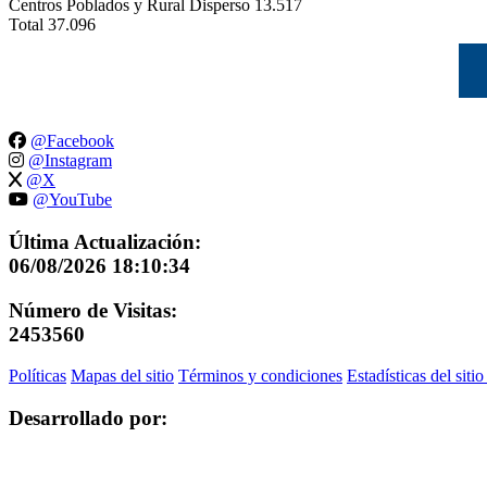
Centros Poblados y Rural Disperso
13.517
Total
37.096
@Facebook
@Instagram
@X
@YouTube
Última Actualización:
06/08/2026 18:10:34
Número de Visitas:
2453560
Políticas
Mapas del sitio
Términos y condiciones
Estadísticas del siti
Desarrollado por: