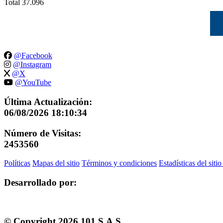
Total
37.096
@Facebook
@Instagram
@X
@YouTube
Última Actualización:
06/08/2026 18:10:34
Número de Visitas:
2453560
Políticas
Mapas del sitio
Términos y condiciones
Estadísticas del siti
Desarrollado por:
© Copyright
2026
101 S.A.S.