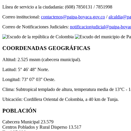
Línea de servicio a la ciudadania: (608) 7850131 / 7851998
Correo institucional:
contactenos@paipa-boyaca.gov.co
/
alcaldia@pa
Correo de Notificaciones Judiciales:
notificacionjudicial@paipa-boya
COORDENADAS GEOGRÁFICAS
Altitud: 2.525 msnm (cabecera municipal).
Latitud: 5° 46' 48'' Norte.
Longitud: 73° 07' 03'' Oeste.
Clima: Subtropical templado de altura, temperatura media de 13°C - 
Ubicación: Cordillera Oriental de Colombia, a 40 km de Tunja.
POBLACIÓN
Cabecera Municipal
23.579
Centros Poblados y Rural Disperso
13.517