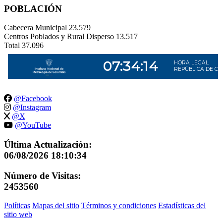
POBLACIÓN
Cabecera Municipal
23.579
Centros Poblados y Rural Disperso
13.517
Total
37.096
@Facebook
@Instagram
@X
@YouTube
Última Actualización:
06/08/2026 18:10:34
Número de Visitas:
2453560
Políticas
Mapas del sitio
Términos y condiciones
Estadísticas del
sitio web