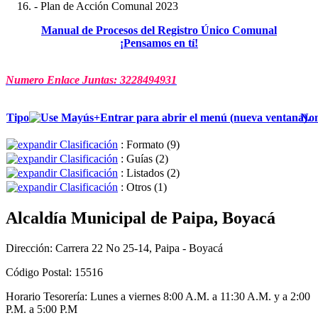
- Plan de Acción Comunal 2023
Manual de Procesos del Registro Único Comunal
¡Pensamos en tí!
Numero Enlace Juntas:
3228494931
Tipo
No
Clasificación
: Formato
‎(9)
Clasificación
: Guías
‎(2)
Clasificación
: Listados
‎(2)
Clasificación
: Otros
‎(1)
Alcaldía Municipal de Paipa, Boyacá
Dirección: Carrera 22 No 25-14, Paipa - Boyacá
Código Postal: 15516
Horario Tesorería: Lunes a viernes 8:00 A.M. a 11:30 A.M. y a 2:00
P.M. a 5:00 P.M