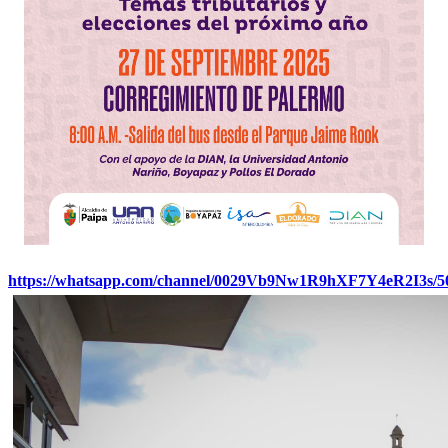
https://whatsapp.com/channel/0029Vb9Nw1R9hXF7Y4eR2I3s/5