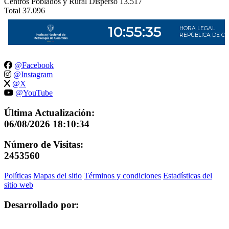
Centros Poblados y Rural Disperso
13.517
Total
37.096
@Facebook
@Instagram
@X
@YouTube
Última Actualización:
06/08/2026 18:10:34
Número de Visitas:
2453560
Políticas
Mapas del sitio
Términos y condiciones
Estadísticas del
sitio web
Desarrollado por: