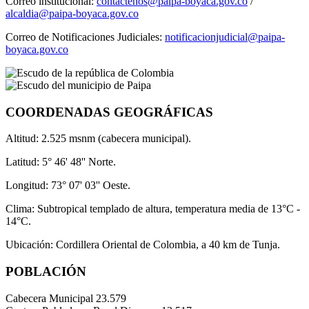
Correo institucional:
contactenos@paipa-boyaca.gov.co
/
alcaldia@paipa-boyaca.gov.co
Correo de Notificaciones Judiciales:
notificacionjudicial@paipa-
boyaca.gov.co
COORDENADAS GEOGRÁFICAS
Altitud: 2.525 msnm (cabecera municipal).
Latitud: 5° 46' 48'' Norte.
Longitud: 73° 07' 03'' Oeste.
Clima: Subtropical templado de altura, temperatura media de 13°C -
14°C.
Ubicación: Cordillera Oriental de Colombia, a 40 km de Tunja.
POBLACIÓN
Cabecera Municipal
23.579