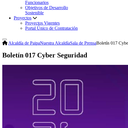
Funcionarios
Objetivos de Desarrollo
Sostenible
Proyectos
Proyectos Vigentes
Portal Único de Contratación
Alcaldía de Paipa
Nuestra Alcaldía
Sala de Prensa
Boletín 017 Cybe
Boletín 017 Cyber Seguridad