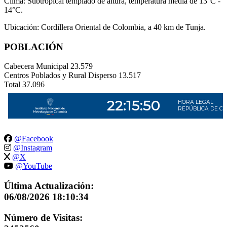
Clima: Subtropical templado de altura, temperatura media de 13°C -
14°C.
Ubicación: Cordillera Oriental de Colombia, a 40 km de Tunja.
POBLACIÓN
Cabecera Municipal
23.579
Centros Poblados y Rural Disperso
13.517
Total
37.096
@Facebook
@Instagram
@X
@YouTube
Última Actualización:
06/08/2026 18:10:34
Número de Visitas: