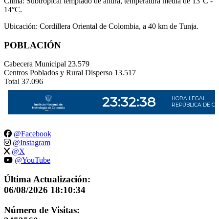
Clima: Subtropical templado de altura, temperatura media de 13°C -
14°C.
Ubicación: Cordillera Oriental de Colombia, a 40 km de Tunja.
POBLACIÓN
Cabecera Municipal
23.579
Centros Poblados y Rural Disperso
13.517
Total
37.096
@Facebook
@Instagram
@X
@YouTube
Última Actualización:
06/08/2026 18:10:34
Número de Visitas: